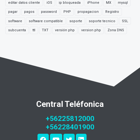
editar datos cliente
iOS
ip bloqueada
iPhone
MX
mysql
pagar
pagos
password
PHP
propagacion
Registro
software
software compatible
soporte
soporte tecnico
SSL
subcuenta
ttl
TXT
versión php
version php
Zona DNS
Central Teléfonica
+56225812000
+56228401900