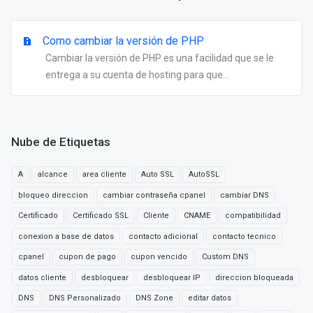
Como cambiar la versión de PHP
Cambiar la versión de PHP es una facilidad que se le
entrega a su cuenta de hosting para que...
Nube de Etiquetas
A
alcance
area cliente
Auto SSL
AutoSSL
bloqueo direccion
cambiar contraseña cpanel
cambiar DNS
Certificado
Certificado SSL
Cliente
CNAME
compatibilidad
conexion a base de datos
contacto adicional
contacto tecnico
cpanel
cupon de pago
cupon vencido
Custom DNS
datos cliente
desbloquear
desbloquear IP
direccion bloqueada
DNS
DNS Personalizado
DNS Zone
editar datos